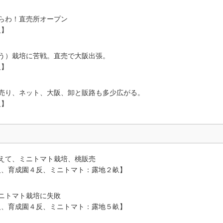
らわ！直売所オープン
反】
う）栽培に苦戦。直売で大阪出張。
反】
売り、ネット、大阪、卸と販路も多少広がる。
反】
えて、ミニトマト栽培、桃販売
反、育成園４反、ミニトマト：露地２畝】
ニトマト栽培に失敗
反、育成園４反、ミニトマト：露地５畝】