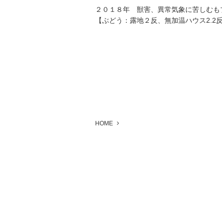
２０１８年 獣害、異常気象に苦しむも
【ぶどう：露地２反、無加温ハウス2.2
HOME