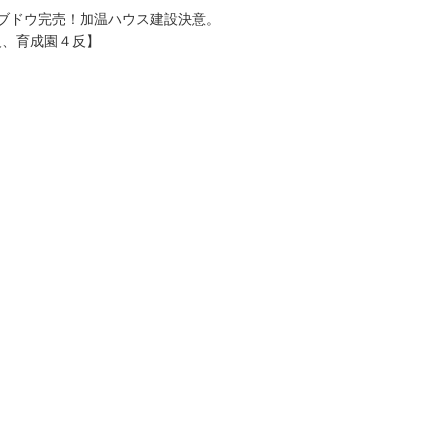
ブドウ完売！加温ハウス建設決意。
反、育成園４反】