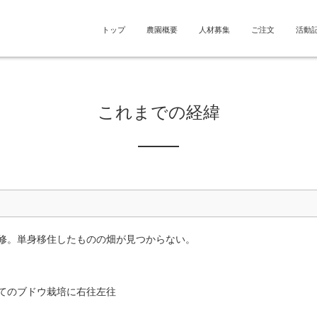
トップ
農園概要
人材募集
ご注文
活動
これまでの経緯
修。単身移住したものの畑が見つからない。
てのブドウ栽培に右往左往