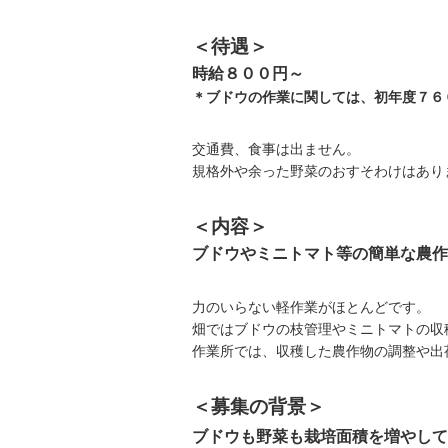
＜待遇＞
時給８００円～
＊ブドウの作業に関しては、初年度７６
交通費、食事は出ません。
規格外や余った野菜のおすそわけはあり
＜内容＞
ブドウやミニトマト等の簡単な農作
力のいらない軽作業がほとんどです。
畑ではブドウの枝管理やミニトマトの収
作業所では、収穫した農作物の調整や出
＜募集の背景＞
ブドウも野菜も栽培面積を増やして