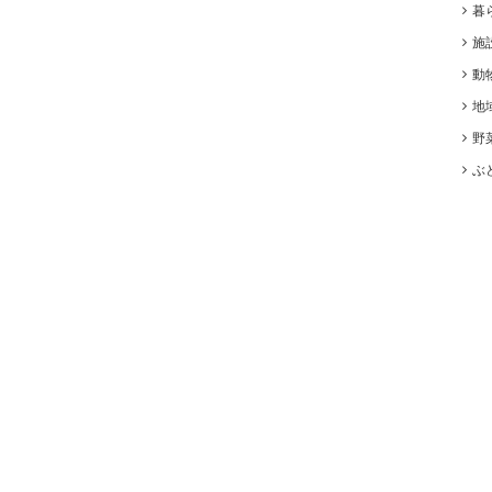
暮
施
動
地
野
ぶ
©
2017-2026
PLATFARM
.