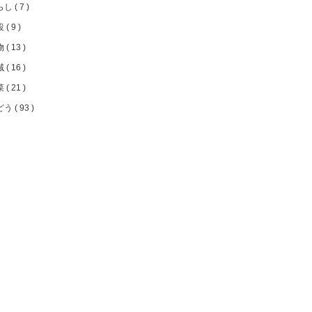
らし
7
設
9
物
13
域
16
菜
21
どう
93