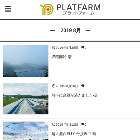
2019 8月
2019年8月25日
0
収穫開始-晴
2019年8月16日
0
無事に台風が過ぎました-曇
2019年8月12日
0
超大型台風1０号接近中-晴