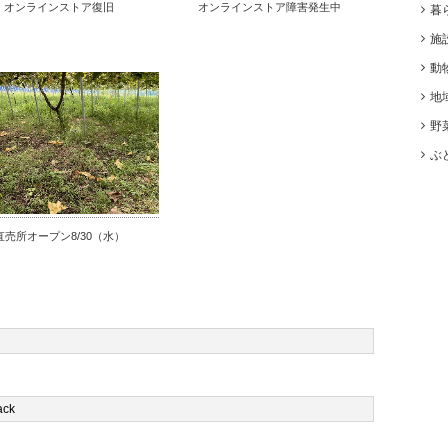
オンラインストア復旧
オンラインストア障害発生中
暮
施
動
地
野
ぶ
直売所オープン8/30（水）