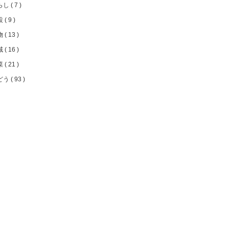
らし
7
設
9
物
13
域
16
菜
21
どう
93