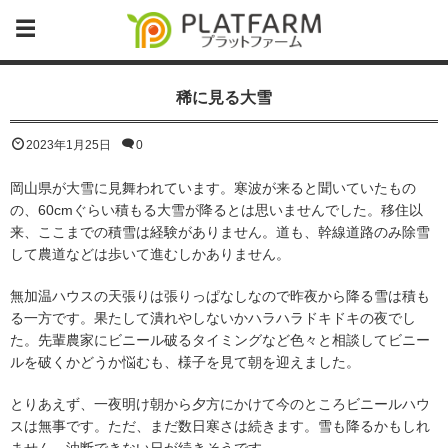
稀に見る大雪
2023年1月25日
0
岡山県が大雪に見舞われています。寒波が来ると聞いていたもの
の、60cmぐらい積もる大雪が降るとは思いませんでした。移住以
来、ここまでの積雪は経験がありません。道も、幹線道路のみ除雪
して農道などは歩いて進むしかありません。
無加温ハウスの天張りは張りっぱなしなので昨夜から降る雪は積も
る一方です。果たして潰れやしないかハラハラドキドキの夜でし
た。先輩農家にビニール破るタイミングなど色々と相談してビニー
ルを破くかどうか悩むも、様子を見て朝を迎えました。
とりあえず、一夜明け朝から夕方にかけて今のところビニールハウ
スは無事です。ただ、まだ数日寒さは続きます。雪も降るかもしれ