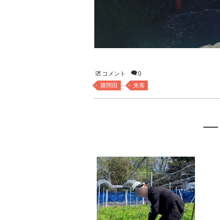
コメント
0
勝間田
来客