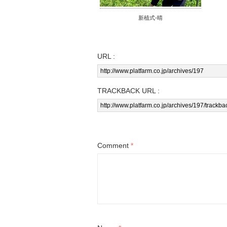
新植式-晴
URL :
TRACKBACK URL :
Comment
*