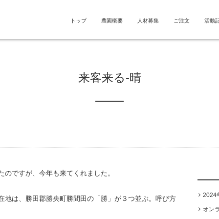
トップ
農園概要
人材募集
ご注文
活動
来客来る-晴
たのですが、今年も来てくれました。
202
在地は、勝田郡勝央町勝間田の「勝」が３つ並ぶ。呼び方
オン