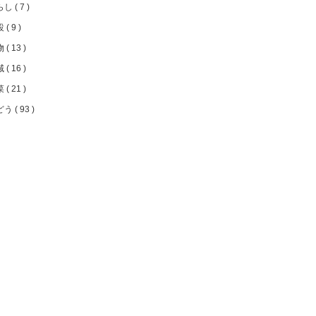
らし
7
設
9
物
13
域
16
菜
21
どう
93