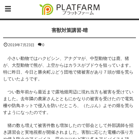
害獣対策講習-晴
2019年7月23日
0
小さい動物ではハクビシン、アナグマが、中型動物では鹿、猪
が、大型動物で熊が、上空からはカラスがブドウを狙っています。
特に昨日、今日と勝央町ぶどう団地で猪被害があり７頭が畑を荒ら
していたようです。
つい数年前から最近まで露地畑周辺に現れ当方も被害を受けてい
ました。去年隣の農家さんとともにかなりの被害を受けたので電気
柵や防鳥ネットで侵入を防いだところ、（たぶん）よその畑を荒ら
すようになったのです。
猪の数も増えて被害件数も増加したので部会として外部講師を招
き講習会と実地視察が開催されました。害獣に応じた電柵の張り方