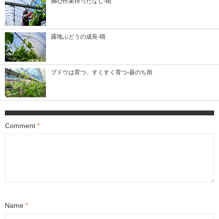
摘心作業待ったなし-晴
露地ぶどうの成長-晴
ブドウは育つ、すくすく育つ-曇のち雨
Comment
*
Name
*