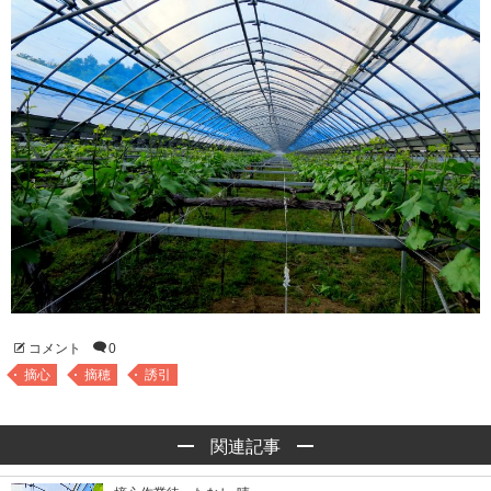
コメント
0
摘心
摘穂
誘引
関連記事