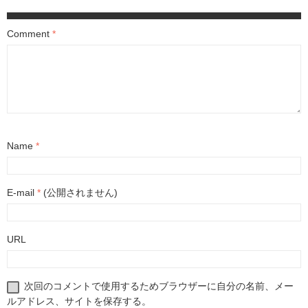
Comment
*
Name
*
E-mail
*
(公開されません)
URL
次回のコメントで使用するためブラウザーに自分の名前、メー
ルアドレス、サイトを保存する。