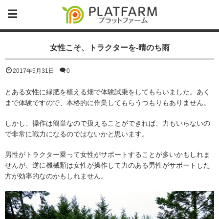
女性こそ、トラクターを-晴のち雨
2017年5月31日
0
とある女性に緑肥を植える畑で体験試乗をしてもらいました。あく
まで体験ですので、本格的に作業してもらうつもりもありません。
しかし、操作は簡単なので扱えることができれば、力もいらないの
で非常に戦力になるのではないかと思います。
男性がトラクター乗って女性がサポートすることが多いかもしれま
せんが、逆に機械類は女性が操作して力のある男性がサポートした
方が効率的なのかもしれません。