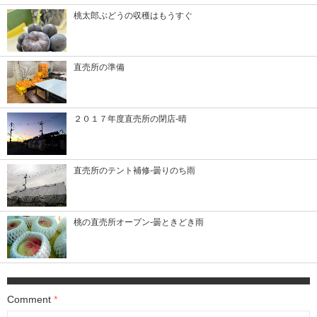
桃太郎ぶどうの収穫はもうすぐ
直売所の準備
２０１７年度直売所の閉店-晴
直売所のテント補修-曇りのち雨
桃の直売所オープン-曇ときどき雨
Comment
*