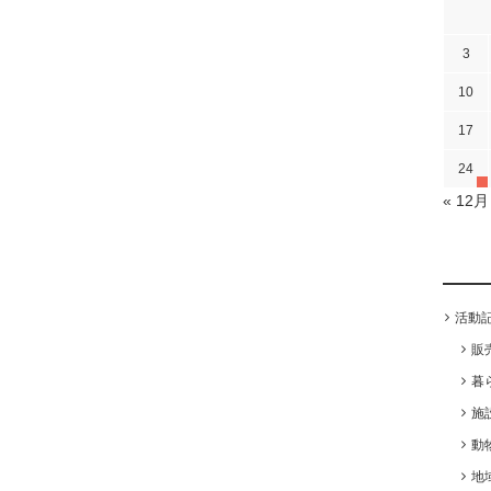
3
10
17
24
« 12月
活動
販
暮
施
動
地