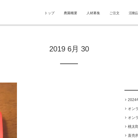
トップ
農園概要
人材募集
ご注文
活動
2019 6月 30
202
オン
オン
桃太
直売所