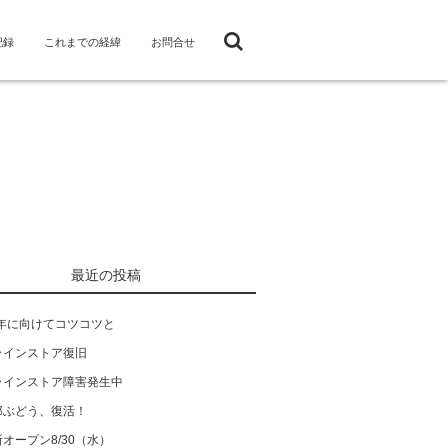
記録
これまでの経緯
お問合せ
最近の投稿
4年に向けてコツコツと
ラインストア復旧
ラインストア障害発生中
郎ぶどう、復活！
オープン8/30（水）