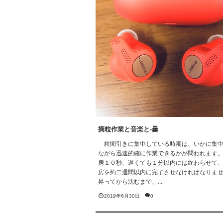
摘粒作業と音楽と-曇
粒間引きに集中している時期は、いかに集中
ながら迅速的確に作業できるかが問われます
房１０秒、遅くても１分以内には終わらせて、
房を約二週間以内に完了させなければなりま
昇ってから沈むまで、...
2019年6月30日
0